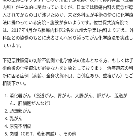
0956-22-5136
歯科口腔外科・インプラント
内科）が主体的に関わっていますが、日本では腫瘍内科の概念が導
医師紹介
入されてからの日が浅いためか、未だ外科医が手術の傍らに化学療
麻酔科
法に携わっている病院・施設が多いようです。佐世保共済病院で
は、2017年4月から腫瘍内科医2名を九州大学第1内科より迎え、外
放射線科
科医との協働のもとに患者さんへ寄り添ってがん化学療法を実践し
ています。
健診センター
下記悪性腫瘍の切除不能例で化学療法の適応となる方、もしくは手
術前後の化学療法が必要な方を対象としております。治療適応の判
病理診断科
断に困る症例（高齢、全身状態不良、合併症あり、重複がん）もご
相談下さい。
看護部
消化器がん（食道がん、胃がん、大腸がん、膵がん、胆道が
臨床検査科
ん、肝細胞がんなど）
看護部長あいさつ
頭頸部がん
臨床工学科
乳がん
看護部について
原発不明癌
教育体制・院内制度
肉腫（GIST、軟部肉腫）、その他
薬剤科