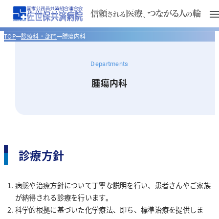
TOP
診療科・部門
腫瘍内科
ご来院の皆さまへ
Departments
診療科・部門
腫瘍内科
外来のご案内
当院について
入院のご案内
腎臓内科
初診・再診のご案内
医療関係者の方へ
医師のご案内
循環器内科
病院長あいさつ
ご予約について
入院のお手続き
診療方針
外来診療担当医表
臨床研修について
救急診療のご案内
消化器内科
病院概要
医療連携室
入院時の携帯品について
セカンドオピニオン外来について
入院費について
病態や治療方針について丁寧な説明を行い、患者さんやご家族
検査・診療施設
健診センター
腫瘍内科
沿革
紹介患者予約センター
臨床研修の特色
消化器内視鏡センター
が納得される診療を行います。
治療と看護
科学的根拠に基づいた化学療法、即ち、標準治療を提供しま
フロアマップ
呼吸器内科
健康教室 YouTube
理念と基本方針
保険薬局の方へ
研修プログラム