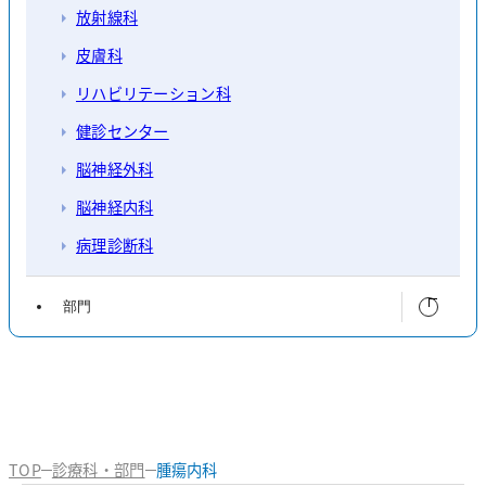
放射線科
皮膚科
リハビリテーション科
健診センター
脳神経外科
脳神経内科
病理診断科
部門
看護部
薬剤科
臨床検査科
TOP
診療科・部門
腫瘍内科
臨床工学科