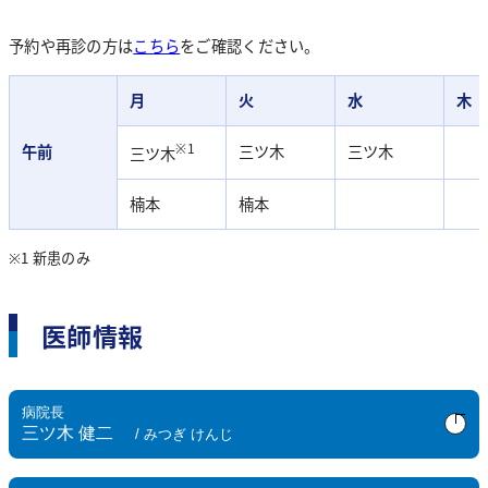
骨密度測定検査
予約や再診の方は
こちら
をご確認ください。
月
火
水
木
※1
午前
三ツ木
三ツ木
三ツ木
楠本
楠本
※1 新患のみ
医師情報
病院長
三ツ木 健二
/ みつぎ けんじ