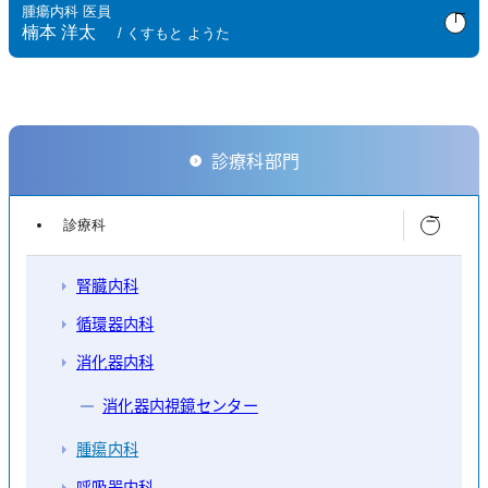
卒業年次
腫瘍内科 医員
昭和60年卒
楠本 洋太
/ くすもと ようた
専門
卒業年次
腫瘍性疾患
令和2年卒
資格等
専門
日本内科学会認定内科医
診療科部門
内科・腫瘍疾患
日本内科学会総合内科専門医
日本内科学会臨床研修指導医
資格等
診療科
日本臨床腫瘍学会がん薬物療法専門医及び指導医
日本専門医機構認定内科専門医
学会活動
学会活動
腎臓内科
日本内科学会
日本内科学会
日本臨床腫瘍学会・協議員
循環器内科
日本臨床腫瘍学会
日本病態栄養学会・評議員
消化器内科
日本癌治療学会
日本緩和医療学会
消化器内視鏡センター
日本がんサポーティブケア学会
腫瘍内科
呼吸器内科