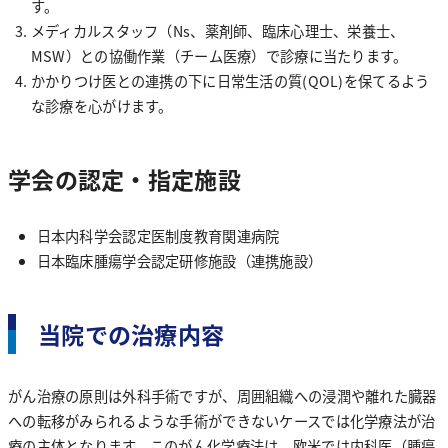
す。
入院時のお願い
メディカルスタッフ（Ns、薬剤師、臨床心理士、栄養士、
交通アクセス
小児科
ミッションステートメント
お問い合わせ
栄養指導が必要な患者さんについて
研修環境について
MSW）との協働作業（チーム医療）で診療に当たります。
入院セットについて
かかりつけ医との連携の下に日常生活の質(QOL)を保てるよう
マイナ保険証
外科
治験・臨床研究
先輩の声
な診療を心がけます。
栄養指導のご案内
整形外科
きょうさいだより
病院見学について
外来診療担当医表
交通アクセス
学会の認定・指定施設
Outpatient doctor
access
糖尿病教室
リハビリテーション科
認定及び施設基準等
日本内科学会認定医制度教育関連病院
産婦人科
患者さんの権利
日本臨床腫瘍学会認定研修施設（連携施設）
技士長あいさつ
採用情報
健診センター
Recruit
Resident
泌尿器科
診療実績（病院指標）
理学療法について
当院での診療内容
当院での治療内容
言語聴覚療法について
耳鼻咽喉科
医療機能情報提供
お産について
がん治療の原則は外科手術ですが、周囲組織への浸潤や離れた臓器
教育体制
外来診療担当医表・医師紹介
眼科
宗教的輸⾎拒否に関する当院の基本⽅針
への転移がみられるような手術ができないケースでは化学療法が治
療の主体となります。このがん化学療法は、欧米では内科医（腫瘍
採用情報