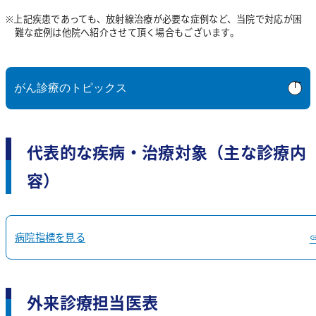
上記疾患であっても、放射線治療が必要な症例など、当院で対応が困
認定看護師の活動
栄養科
難な症例は他院へ紹介させて頂く場合もございます。
薬剤部長あいさつ
放射線検査科
薬剤科について
入院中の食事について
がん診療のトピックス
教育体制・院内制度
リハビリテーション科
栄養管理について
CT検査
2021年10月
採用情報
管理栄養士の業務
医療安全管理室
MRI検査
代表的な疾病・治療対象（主な診療内
技士長あいさつ
保険薬局の方へ・レジメン集
栄養指導が必要な患者さんについて
容）
血管造影検査
感染管理室
理学療法について
健康レシピ
核医学検査
言語聴覚療法について
事務部
病院指標を見る
マンモグラフィ検査
教育体制
一般撮影検査
採用情報
外来診療担当医表
X線透視検査
医師紹介