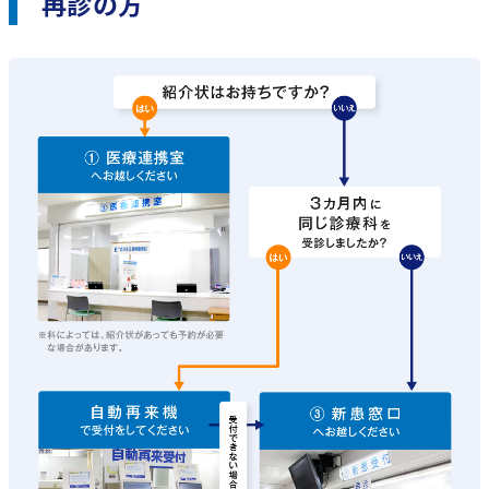
0956-22-5136
再診の方
歯科口腔外科・インプラント
医師紹介
麻酔科
放射線科
健診センター
病理診断科
看護部
臨床検査科
看護部長あいさつ
臨床工学科
看護部について
教育体制・院内制度
薬剤科