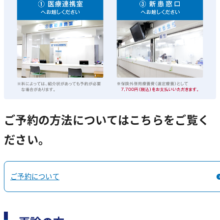
入院時のお願い
交通アクセス
小児科
ミッションステートメント
お問い合わせ
栄養指導が必要な患者さんについて
研修環境について
入院セットについて
マイナ保険証
外科
治験・臨床研究
先輩の声
栄養指導のご案内
整形外科
きょうさいだより
病院見学について
外来診療担当医表
交通アクセス
Outpatient doctor
access
糖尿病教室
リハビリテーション科
認定及び施設基準等
ご予約の方法についてはこちらをご覧く
産婦人科
患者さんの権利
技士長あいさつ
採用情報
健診センター
ださい。
Recruit
Resident
泌尿器科
診療実績（病院指標）
理学療法について
当院での診療内容
言語聴覚療法について
耳鼻咽喉科
医療機能情報提供
ご予約について
お産について
教育体制
外来診療担当医表・医師紹介
眼科
宗教的輸⾎拒否に関する当院の基本⽅針
採用情報