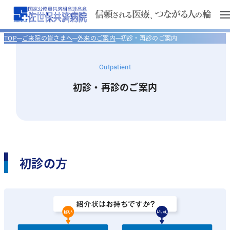
初診の方
再診の方
TOP
ご来院の皆さまへ
外来のご案内
初診・再診のご案内
ご来院の皆さまへ
Outpatient
診療科・部門
初診・再診のご案内
外来のご案内
当院について
入院のご案内
腎臓内科
初診・再診のご案内
医療関係者の方へ
医師のご案内
循環器内科
病院長あいさつ
ご予約について
入院のお手続き
初診の方
外来診療担当医表
臨床研修について
救急診療のご案内
消化器内科
病院概要
医療連携室
入院時の携帯品について
セカンドオピニオン外来について
入院費について
検査・診療施設
健診センター
腫瘍内科
沿革
紹介患者予約センター
臨床研修の特色
消化器内視鏡センター
治療と看護
フロアマップ
呼吸器内科
健康教室 YouTube
理念と基本方針
保険薬局の方へ
研修プログラム