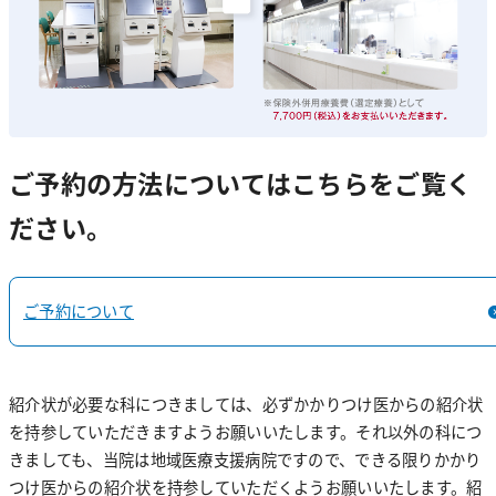
認定看護師の活動
栄養科
薬剤部長あいさつ
放射線検査科
薬剤科について
入院中の食事について
教育体制・院内制度
リハビリテーション科
栄養管理について
ご予約の方法についてはこちらをご覧く
CT検査
採用情報
ださい。
管理栄養士の業務
医療安全管理室
MRI検査
技士長あいさつ
保険薬局の方へ・レジメン集
栄養指導が必要な患者さんについて
血管造影検査
感染管理室
理学療法について
ご予約について
健康レシピ
核医学検査
言語聴覚療法について
事務部
マンモグラフィ検査
教育体制
紹介状が必要な科につきましては、必ずかかりつけ医からの紹介状
を持参していただきますようお願いいたします。それ以外の科につ
一般撮影検査
採用情報
きましても、当院は地域医療支援病院ですので、できる限りかかり
X線透視検査
つけ医からの紹介状を持参していただくようお願いいたします。紹
医師紹介