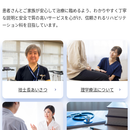
認定看護師の活動
患者さんとご家族が安心して治療に臨めるよう、わかりやすく丁寧
栄養科
薬剤部長あいさつ
な説明と安全で質の高いサービスを心がけ、信頼されるリハビリテ
ーション科を目指しています。
放射線検査科
薬剤科について
入院中の食事について
教育体制・院内制度
リハビリテーション科
栄養管理について
CT検査
採用情報
管理栄養士の業務
医療安全管理室
MRI検査
技士長あいさつ
保険薬局の方へ・レジメン集
栄養指導が必要な患者さんについて
血管造影検査
感染管理室
理学療法について
健康レシピ
核医学検査
言語聴覚療法について
事務部
技士長あいさつ
理学療法について
マンモグラフィ検査
教育体制
一般撮影検査
採用情報
X線透視検査
医師紹介