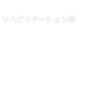
入院時のお願い
交通アクセス
小児科
ミッションステートメント
お問い合わせ
栄養指導が必要な患者さんについて
研修環境について
入院セットについて
リハビリテーション科
マイナ保険証
外科
治験・臨床研究
先輩の声
rehabilitation
栄養指導のご案内
整形外科
きょうさいだより
病院見学について
外来診療担当医表
交通アクセス
Outpatient doctor
access
糖尿病教室
リハビリテーション科
認定及び施設基準等
産婦人科
患者さんの権利
技士長あいさつ
採用情報
健診センター
Recruit
Resident
泌尿器科
診療実績（病院指標）
理学療法について
当院での診療内容
言語聴覚療法について
耳鼻咽喉科
医療機能情報提供
お産について
教育体制
外来診療担当医表・医師紹介
眼科
宗教的輸⾎拒否に関する当院の基本⽅針
採用情報