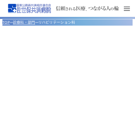
TOP
診療科・部門
リハビリテーション科
ご来院の皆さまへ
診療科・部門
外来のご案内
当院について
入院のご案内
腎臓内科
初診・再診のご案内
医療関係者の方へ
医師のご案内
循環器内科
病院長あいさつ
ご予約について
入院のお手続き
外来診療担当医表
臨床研修について
救急診療のご案内
消化器内科
病院概要
医療連携室
入院時の携帯品について
セカンドオピニオン外来について
入院費について
検査・診療施設
健診センター
腫瘍内科
沿革
紹介患者予約センター
臨床研修の特色
消化器内視鏡センター
治療と看護
フロアマップ
呼吸器内科
健康教室 YouTube
理念と基本方針
保険薬局の方へ
研修プログラム