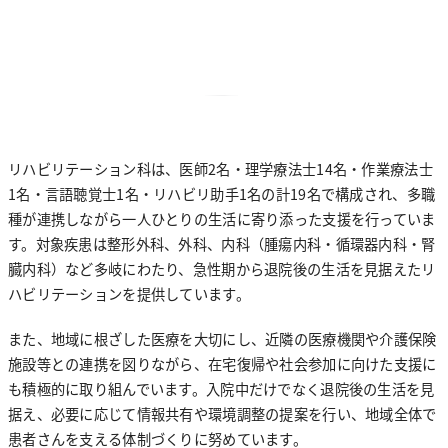
0956-22-5136
歯科口腔外科・インプラント
医師紹介
麻酔科
放射線科
リハビリテーション科は、医師2名・理学療法士14名・作業療法士
健診センター
1名・言語聴覚士1名・リハビリ助手1名の計19名で構成され、多職
種が連携しながら一人ひとりの生活に寄り添った支援を行っていま
病理診断科
す。対象疾患は整形外科、外科、内科（腫瘍内科・循環器内科・腎
臓内科）など多岐にわたり、急性期から退院後の生活を見据えたリ
看護部
ハビリテーションを提供しています。
臨床検査科
また、地域に根ざした医療を大切にし、近隣の医療機関や介護保険
看護部長あいさつ
施設等との連携を図りながら、在宅復帰や社会参加に向けた支援に
臨床工学科
も積極的に取り組んでいます。入院中だけでなく退院後の生活を見
看護部について
据え、必要に応じて情報共有や環境調整の提案を行い、地域全体で
教育体制・院内制度
薬剤科
患者さんを支える体制づくりに努めています。